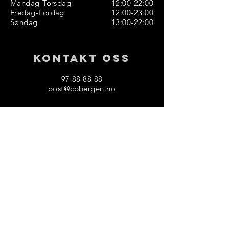
Mandag-Torsdag
12:00-22:00
Fredag-Lørdag
12:00-23:00
Søndag
13:00-22:00
Kontakt oss
97 88 88 88
post@cpbergen.no
China palace as
Torgallmenningen 3A
Bergen 5014
Org nr:
953 172 178
Finn oss på Google Maps